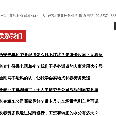
、薪税社保成本优化、人力资源服务外包业务.联系电话170-3737-188
联系我们
西安光机所劳务派遣怎么挑不踩坑？老张卡尺底下见真章
长春社保局电话总变？我们干劳务派遣的人事常用这个号
遣选不好，抽检卡壳、工伤没人应、保密期缺人顶全是坑。老张
精度、耗材明账、工伤响应，还有长春劳务派遣那套候补台账到
金刚网不透风的坑，让我学会实地找长春劳务派遣
号码老变，我们做长春劳务派遣的人事常年跑社保局，手里攒了
看过再签。
周蹲走廊拨号，详细说说办事的人通电话的门道。
长春业主群聊炸了：个人申请劳务公司流程到底有多坑
司，别再满大街打电话。直接到经开区写字楼实地看，比问“长春
质、看合同、试出勤，现场才见真章。亲身踩点才知道，当面核
长春租车公司哪家最好？带卡尺去车场量完刹车片再说
里，个人想开劳务公司到底该咋跑手续？老赵被坑掉两成工程款
把验资和场地两道硬杠子掰开了揉碎讲。想少走弯路搞明白个人
长春劳务派遣进湖南银行，工资和转正的水分有多大？
最好？老赵拿着游标卡尺量刹车片，壁厚比国标厚两丝，这细节
货你得细看。