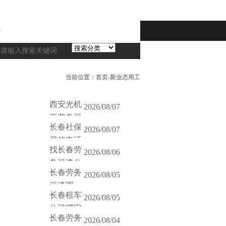
8
当前位置：
首页
-
新业态用工
西安光机
2026/08/07
所劳务派
长春社保
2026/08/07
拿游标卡尺怼管材讲起，聊聊量具
局的电话
底有多实在，想进光机所干派遣的
找长春劳
2026/08/06
几个常用号。老张带卡尺验料，小
务派遣公
长春劳务
2026/08/05
派遣公司在哪里有”管用。验资
派遣圈
验比电话里问靠谱十倍。
长春租车
2026/08/05
，老马连开户许可都摸不着，刘姐
公司哪家
申请劳务公司流程，这篇群聊体干
长春劳务
2026/08/04
就能筛掉一半不靠谱的车队。企业