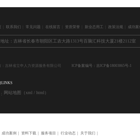
页
|
联系我们
|
常见问题
|
在线留言
|
资质荣誉
|
新业态用工
|
政策法规
|
成功案
地址：吉林省长春市朝阳区工农大路1313号百脑汇科技大厦21楼2112室
有：吉林省立申人力资源服务有限公司
ICP备案编号：吉ICP备18003865号-1
LINKS
网站地图（xml / html）
：
成功案例
|
资料下载
|
服务项目
|
行业动态
|
关于我们
|