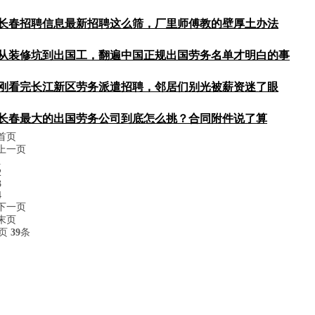
外包不能光看报价单，全寿命用车成本、车辆归属和司机管理才
长春招聘信息最新招聘这么筛，厂里师傅教的壁厚土办法
南银行，工资数字和转正承诺到底藏着多少暗坑？从网点绩效差
中吃过大亏，如今把车辆产权清晰、保险足额和防御性驾驶
实细节，拆解湖南银行劳务派遣待遇的底层规则，带你看清合同
从装修坑到出国工，翻遍中国正规出国劳务名单才明白的事
新招聘别光看标题，跟我们进厂区闻闻更衣室的味道。把长春劳
吃一顿再定，这些坑我们趟过了，照着做能少走弯路。
刚看完长江新区劳务派遣招聘，邻居们别光被薪资迷了眼
坑过，发现出国劳务合同里的文字游戏更扎心。查中国正规出国
劳务派遣的资质、合同主体和口头承诺都得死磕，这份避坑清单
长春最大的出国劳务公司到底怎么挑？合同附件说了算
派遣招聘信息，陪亲戚签合同才发现小时单价暗藏猫腻，什么政
首页
长春劳务派遣行内人提醒的细节，真能避免到手工资缩水。
上一页
缺了高空作业费条款，被临时加收一千二，揭开了长春劳务派遣
1
我发现真正让人放心的长春最大的出国劳务公司，反而不急着让
2
3
白白。看完这篇，少走弯路。
4
下一页
末页
页
39
条