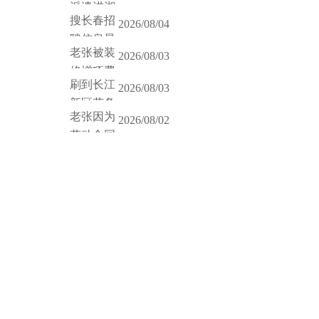
派遣进湖
是关键。立申人力在长春劳务派遣
搜长春招
2026/08/04
异、社保基数、转编签字门槛等真
聘信息最
里没说透的那些事。
老张被装
2026/08/03
务派遣岗的合同壁厚量清楚，食堂
修增项费
刷到长江
2026/08/03
劳务名单时，别光看机构名，长春
新区劳务
值得细看。
老张因为
2026/08/02
府项目、转正条款该怎么看？这些
劳动合同
行业常见陷阱。实地对比多家后，
你掏钱，而是把合同附件写得明明