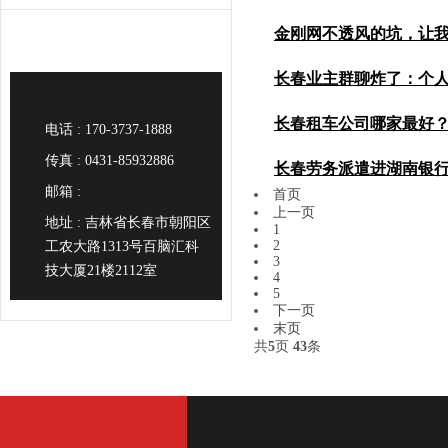
精度、耗材明账、工伤
金刚网不透风的坑，让
号码老变，我们做长春
看过再签。
周蹲走廊拨号，详细说
长春业主群聊炸了：个
司，别再满大街打电话。
质、看合同、试出勤，
长春租车公司哪家最好
里，个人想开劳务公司
电话 : 170-3737-1888
把验资和场地两道硬杠
传真 : 0431-85932886
长春劳务派遣进湖南银
最好？老赵拿着游标卡
货你得细看。
邮箱 :
首页
外包不能光看报价单，
上一页
南银行，工资数字和转
中吃过大亏，如今把车
地址 : 吉林省长春市朝阳区
1
实细节，拆解湖南银行
2
工农大路1313号百脑汇科
3
技大厦21楼2112室
4
5
下一页
末页
共
5
页
43
条