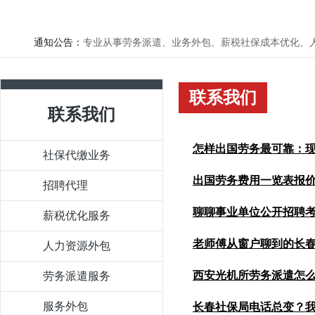
通知公告：
专业从事劳务派遣、业务外包、薪税社保成本优化、人力资源
联系我们
联系我们
怎样出国劳务最可靠：
社保代缴业务
出国劳务费用一览表报
靠：现场见过的几个真实
招聘代理
总怕锁不住。」 很多人
聊聊事业单位公开招聘
表报价里容易漏的几项，
薪税优化服务
实就是玻璃层数和型材配
老师傅从窗户聊到的长
跑了几趟事业单位公开
人力资源外包
是用法和安装细节。
生尤其容易被钓鱼网站
西安光机所劳务派遣怎
劳务派遣服务
李姐闲谈间，扯出长春
审核补录那些实打实的
春劳务派遣进这些厂，
服务外包
长春社保局电话总变？
遣选不好，抽检卡壳、
白，手艺到位才是硬通